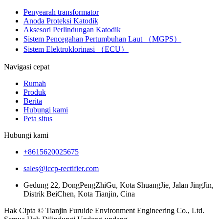
Penyearah transformator
Anoda Proteksi Katodik
Aksesori Perlindungan Katodik
Sistem Pencegahan Pertumbuhan Laut （MGPS）
Sistem Elektroklorinasi （ECU）
Navigasi cepat
Rumah
Produk
Berita
Hubungi kami
Peta situs
Hubungi kami
+8615620025675
sales@iccp-rectifier.com
Gedung 22, DongPengZhiGu, Kota ShuangJie, Jalan JingJin,
Distrik BeiChen, Kota Tianjin, Cina
Hak Cipta © Tianjin Furuide Environment Engineering Co., Ltd.