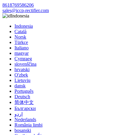
8618769586206
sales@iccp-rectifier.com
Indonesia
Indonesia
Català
Norsk
Türkçe
Italiano
magyar
Cymraeg
slovenščina
hrvatski
O'zbek
Lietuvių
dansk
Português
Deutsch
简体中文
Български
اردو
Nederlands
România limbi
bosanski