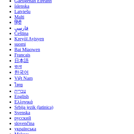
Gaeilgenah Éireann
íslenska
Latviešu
Malti
हिंदी
فارسی
Čeština
Kreyòl Ayisyen
suomi
Bai Miaowen
Français
日本語
বাংলা
한국어
Việt Nam
ไทย
עברית
English
Ελληνικά
Srbija jezik (latinica)
Svenska
русский
slovenčina
українська