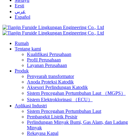
Melayu
Eesti
عربي
Español
Rumah
Tentang kami
Kualifikasi Perusahaan
Profil Perusahaan
Layanan Perusahaan
Produk
Penyearah transformator
Anoda Proteksi Katodik
Aksesori Perlindungan Katodik
Sistem Pencegahan Pertumbuhan Laut （MGPS）
Sistem Elektroklorinasi （ECU）
Aplikasi Industri
Sistem Pencegahan Pertumbuhan Laut
Pembangkit Listrik Pesisir
Perlindungan Minyak Bumi, Gas Alam, dan Ladang
Minyak
Rekayasa Kapal